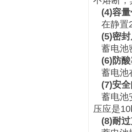
不熔断，
(4)容
在静置
(5)密
蓄电池
(6)防
蓄电池
(7)安
蓄电池
压应是10
(8)耐