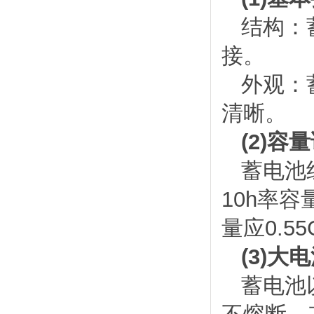
结构：
接。
外观：
清晰。
(2)容
蓄电池组
10h率容
量应0.55
(3)大
蓄电池