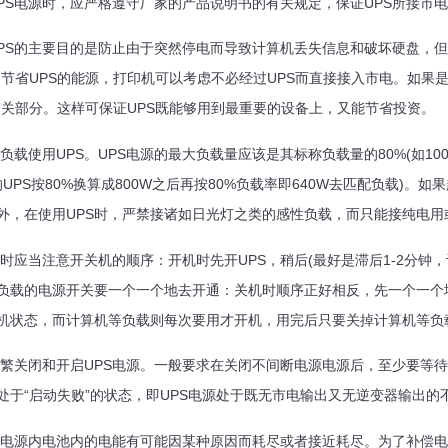
用UPS电源时，应严格遵守厂家的产品说明书的有关规定，保证UPS所
备UPS的主要目的是防止由于突然停电而导致计算机丢失信息和破坏硬盘，
了节省UPS的能源，打印机可以考虑不必经过UPS而直接接入市电。如果是
有关部分。这样可保证UPS既能够用到最重要的设备上，又能节省投
超负载使用UPS。UPS电源的最大负载量应该是其标称负载量的80%(如100
VA的UPS按80%换算成800W之后再按80%负载率即640W去匹配负载
外，在使用UPS时，严禁接诸如日光灯之类的感性负载，而只能接纯
关机时应当注意开关机的顺序：开机时先开UPS，稍后(最好是滞后1-2分钟
负载的电源开关要一个一个地去开通：关机时顺序正好相反，先一个一个地
机状态，而计算机等负载则每次要用才开机，用完后只要关掉计算机
要频繁关闭和开启UPS电源。一般要求在关闭不间断电源电源后，至少要等
处于“启动失败”的状态，即UPS电源处于既无市电输出又无逆变器输
间断电源内电池内的电能有可能因某种原因而耗尽或者接近耗尽。为了补偿