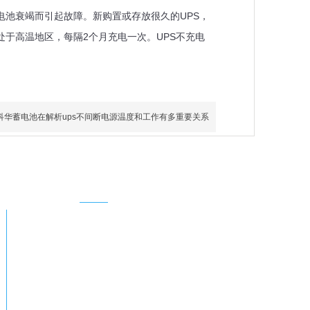
电池衰竭而引起故障。新购置或存放很久的UPS，
处于高温地区，每隔2个月充电一次。UPS不充电
科华蓄电池在解析ups不间断电源温度和工作有多重要关系
联系我们