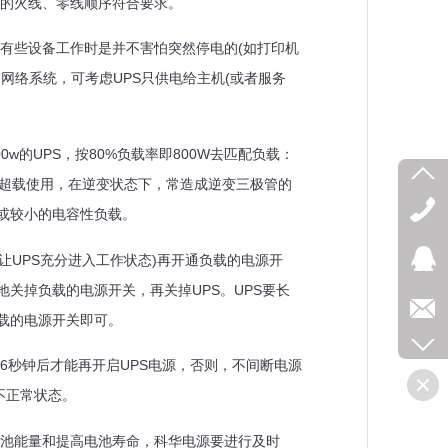
接市电的火线、零线顺序符合要求。
但有些设备工作时是并不害怕突然停电的(如打印机
网络系统，可考虑UPS只供电给主机(或者服务
资。
0w的UPS，按80%负载率即800W去匹配负载：
)。如果超载使用，在逆变状态下，常造成逆变三极管的
电用或较小的电容性负载。
，让UPS充分进入工作状态)再开通负载的电源开
关掉负载的电源开关，再关掉UPS。UPS要长
等负载的电源开关即可。
待6秒钟后才能再开启UPS电源，否则，不间断电源
出的不正常状态。
电池能量和提高电池寿命，科华电源要进行及时