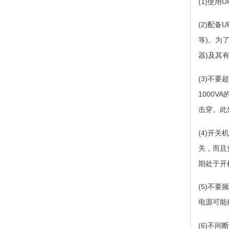
(1)使
(2)配
等)。为
器)及其
(3)不要
1000
击穿。此
(4)开
关，而且
期处于开
(5)不
电源可能
(6)不