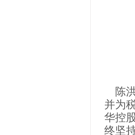
陈洪
并为
华控
终坚