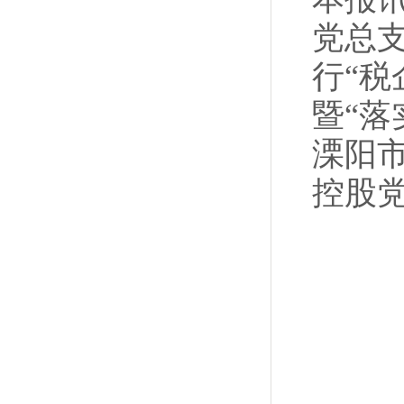
党总
行“税
暨“落
溧阳
控股