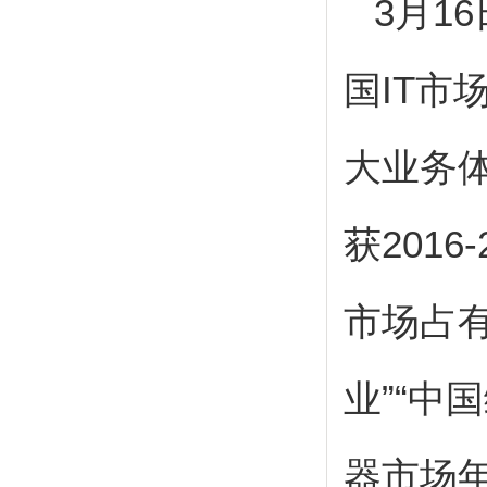
3
月
16
国
IT
市
大业务
获
2016-
市场占有
业”“中
器市场