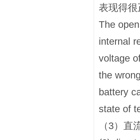
表现得很
The open 
internal 
voltage o
the wrong
battery c
state of t
（3）直