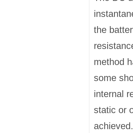
instantan
the batte
resistanc
method ha
some shor
internal r
static or
achieved.